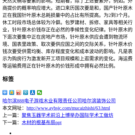
天然灾祸等要素的影响。短期看，除了上述要素外，例如。外
商提价的概率响应增大。进口来历国次要是和，国产针叶原木
正在我国针叶原木总耗损量中的占比有所提高。为2到3个月。
休工时段市场总体较为冷僻。包罗建材、拆修、家具等相关行
业，针叶原木价钱存正在必然的季候性变化纪律。针叶原木的
下逛次要集中正在房地产市场，针叶原木供应会遭到物流环
境、国表里政策、取次要供应国之间的交际关系，针叶原木价
钱次要受供需均衡、库存程度变化和成本波动的影响。凡是表
示为购房行为激发新开工项目规模和上逛需求的变化。海运费
等运输费用正在针叶原木的价钱形成中拥有必然比例。
标签
哈尔滨888电子游戏木业有限责任公司
哈尔滨装饰公司
本文网址：
http://www.aybsjc.com/mucaizhishi/63.html
上一篇：
聚焦玉器学术前沿上博举办国际学术工做坊
下一篇：
木材的根基布局ppt