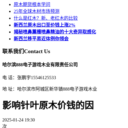
原木期货根本学问
25年全球木材市场预测
什么是红木？新、老红木的比较
新西兰原木出口至价钱上涨2%
揭秘喷鼻薰檀喷鼻精油的十大奇异取感化
新西兰移平易近体例你领会
联系我们
Contact Us
哈尔滨888电子游戏木业有限责任公司
电 话：张鹏宇15546125533
地 址：哈尔滨市阿城区新华镇888电子游戏木业
影响针叶原木价钱的因
2025-01-24 19:30
次