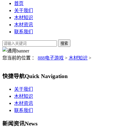
首页
关于我们
木材知识
木材资讯
联系我们
您当前的位置 ：
888电子游戏
>
木材知识
>
快捷导航
Quick Navigation
关于我们
木材知识
木材资讯
联系我们
新闻资讯
News